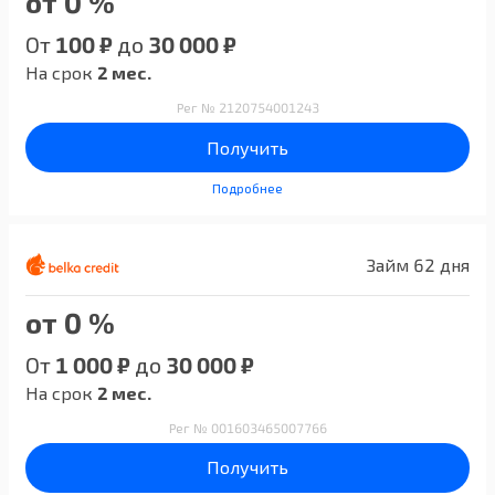
от 0 %
От
100 ₽
до
30 000 ₽
На срок
2 мес.
Рег № 2120754001243
Получить
Подробнее
Займ 62 дня
от 0 %
От
1 000 ₽
до
30 000 ₽
На срок
2 мес.
Рег № 001603465007766
Получить