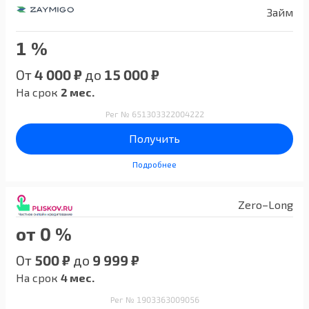
Займ
1 %
От
4 000 ₽
до
15 000 ₽
На срок
2 мес.
Рег № 651303322004222
Получить
Подробнее
Zero–Long
от 0 %
От
500 ₽
до
9 999 ₽
На срок
4 мес.
Рег № 1903363009056