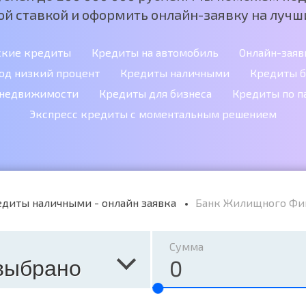
ой ставкой и оформить онлайн-заявку на лучши
ские кредиты
Кредиты на автомобиль
Онлайн-заяв
од низкий процент
Кредиты наличными
Кредиты б
 недвижимости
Кредиты для бизнеса
Кредиты по п
Экспресс кредиты с моментальным решением
диты наличными - онлайн заявка
Банк Жилищного Фи
Сумма
выбрано