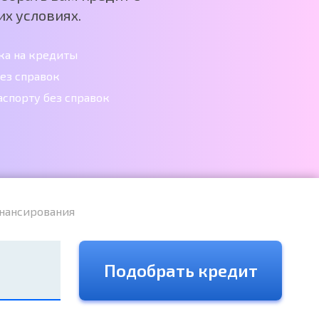
х условиях.
ка на кредиты
ез справок
аспорту без справок
нансирования
Подобрать кредит