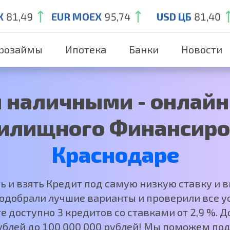
X
81,49
EUR MOEX
95,74
USD ЦБ
81,40
розаймы
Ипотека
Банки
Новости
 наличными - онлайн 
илищного Финансиро
Краснодаре
ть и взять Кредит под самую низкую ставку и 
добрали лучшие варианты и проверили все ус
е доступно 3 кредитов со ставками от 2,9 %.
рублей до 100 000 000 рублей! Мы поможем под