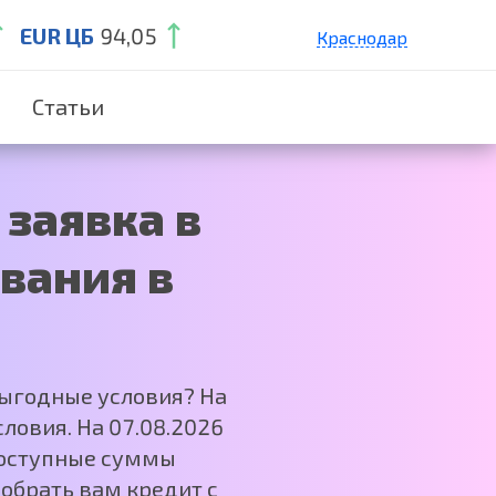
EUR ЦБ
94,05
Краснодар
Санкт-Петербург
Статьи
Екатеринбург
Нижний Новгород
Москва
заявка в
вания в
выгодные условия? На
ловия. На 07.08.2026
 Доступные суммы
обрать вам кредит с