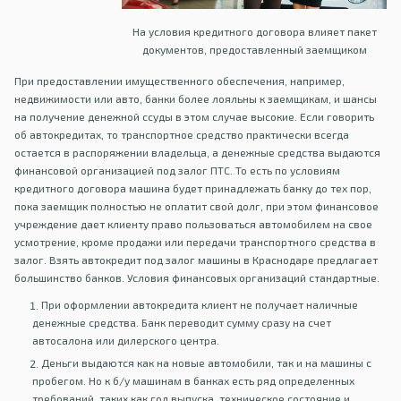
На условия кредитного договора влияет пакет
документов, предоставленный заемщиком
При предоставлении имущественного обеспечения, например,
недвижимости или авто, банки более лояльны к заемщикам, и шансы
на получение денежной ссуды в этом случае высокие. Если говорить
об автокредитах, то транспортное средство практически всегда
остается в распоряжении владельца, а денежные средства выдаются
финансовой организацией под залог ПТС. То есть по условиям
кредитного договора машина будет принадлежать банку до тех пор,
пока заемщик полностью не оплатит свой долг, при этом финансовое
учреждение дает клиенту право пользоваться автомобилем на свое
усмотрение, кроме продажи или передачи транспортного средства в
залог. Взять автокредит под залог машины в Краснодаре предлагает
большинство банков. Условия финансовых организаций стандартные.
При оформлении автокредита клиент не получает наличные
денежные средства. Банк переводит сумму сразу на счет
автосалона или дилерского центра.
Деньги выдаются как на новые автомобили, так и на машины с
пробегом. Но к б/у машинам в банках есть ряд определенных
требований, таких как год выпуска, техническое состояние и