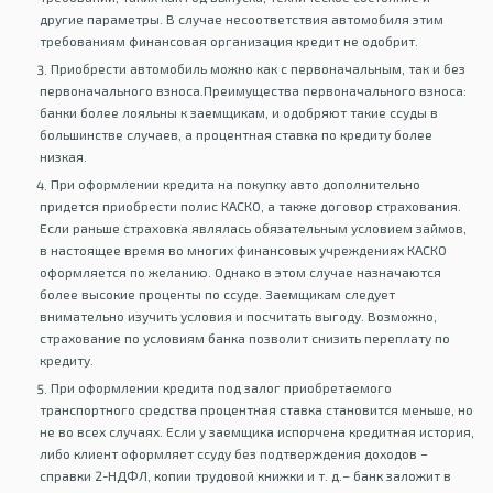
другие параметры. В случае несоответствия автомобиля этим
требованиям финансовая организация кредит не одобрит.
Приобрести автомобиль можно как с первоначальным, так и без
первоначального взноса.Преимущества первоначального взноса:
банки более лояльны к заемщикам, и одобряют такие ссуды в
большинстве случаев, а процентная ставка по кредиту более
низкая.
При оформлении кредита на покупку авто дополнительно
придется приобрести полис КАСКО, а также договор страхования.
Если раньше страховка являлась обязательным условием займов,
в настоящее время во многих финансовых учреждениях КАСКО
оформляется по желанию. Однако в этом случае назначаются
более высокие проценты по ссуде. Заемщикам следует
внимательно изучить условия и посчитать выгоду. Возможно,
страхование по условиям банка позволит снизить переплату по
кредиту.
При оформлении кредита под залог приобретаемого
транспортного средства процентная ставка становится меньше, но
не во всех случаях. Если у заемщика испорчена кредитная история,
либо клиент оформляет ссуду без подтверждения доходов –
справки 2-НДФЛ, копии трудовой книжки и т. д.– банк заложит в