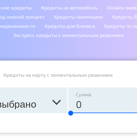
ские кредиты
Кредиты на автомобиль
Онлайн-заяв
од низкий процент
Кредиты наличными
Кредиты б
 недвижимости
Кредиты для бизнеса
Кредиты по п
Экспресс кредиты с моментальным решением
Кредиты на карту с моментальным решением
Сумма
выбрано