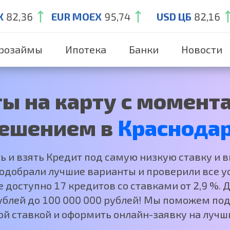
X
82,36
EUR MOEX
95,74
USD ЦБ
82,16
розаймы
Ипотека
Банки
Новости
ы на карту с момен
ешением в
Краснода
ть и взять Кредит под самую низкую ставку и 
добрали лучшие варианты и проверили все ус
е доступно 17 кредитов со ставками от 2,9 %.
рублей до 100 000 000 рублей! Мы поможем под
ой ставкой и оформить онлайн-заявку на лучши