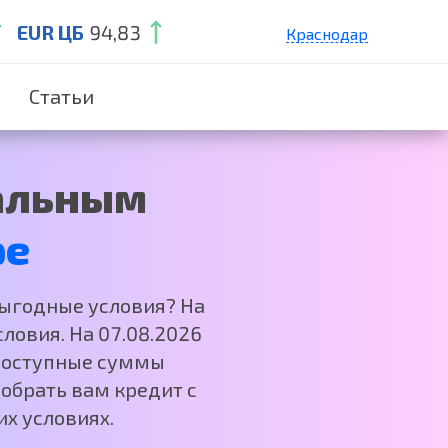
EUR ЦБ
94,83
Краснодар
Санкт-Петербург
Статьи
Екатеринбург
Нижний Новгород
Москва
тальным
ре
выгодные условия? На
ловия. На 07.08.2026
 Доступные суммы
обрать вам кредит с
х условиях.