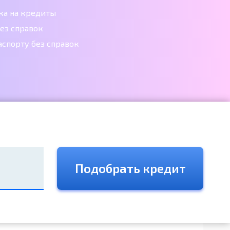
ка на кредиты
ез справок
аспорту без справок
Подобрать кредит