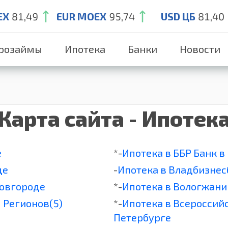
EX
81,49
EUR MOEX
95,74
USD ЦБ
81,40
розаймы
Ипотека
Банки
Новости
Карта сайта - Ипотек
е
*-
Ипотека в ББР Банк в
де
-
Ипотека в Владбизнес
Новгороде
*-
Ипотека в Вологжани
 Регионов(5)
*-
Ипотека в Всероссийс
Петербурге