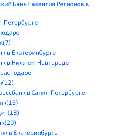
ский Банк Развития Регионов в
т-Петербурге
снодаре
к(7)
нк в Екатеринбурге
нк в Нижнем Новгороде
Краснодаре
к(12)
рессбанк в Санкт-Петербурге
нк(16)
дит(18)
нк(20)
анк в Екатеринбурге